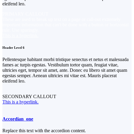
eleifend leo.
PRIMARY CALLOUT
These are used to break up text on a page or call-out extremely
important information that can't be done with a button or horizontal
rule. Use sparingly.
This is a hyperlink.
Header Level 6
Pellentesque habitant morbi tristique senectus et netus et malesuada
fames ac turpis egestas. Vestibulum tortor quam, feugiat vitae,
ultricies eget, tempor sit amet, ante. Donec eu libero sit amet quam
egestas semper. Aenean ultricies mi vitae est. Mauris placerat
eleifend leo.
SECONDARY CALLOUT
This is a hyperlink.
Accordian one
Replace this text with the accordion content.