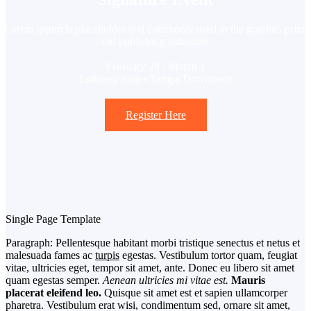
Lorem ipsum is placeholder text commonly used in the graphic, print,
and publishing industries.
February 28 - March 1
Embassy Suites Tampa Downtown
Register Here
Single Page Template
Paragraph: Pellentesque habitant morbi tristique senectus et netus et
malesuada fames ac
turpis
egestas. Vestibulum tortor quam, feugiat
vitae, ultricies eget, tempor sit amet, ante. Donec eu libero sit amet
quam egestas semper.
Aenean ultricies mi vitae est.
Mauris
placerat eleifend leo.
Quisque sit amet est et sapien ullamcorper
pharetra. Vestibulum erat wisi, condimentum sed, ornare sit amet,