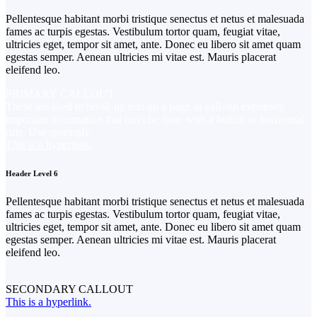
Pellentesque habitant morbi tristique senectus et netus et malesuada
fames ac turpis egestas. Vestibulum tortor quam, feugiat vitae,
ultricies eget, tempor sit amet, ante. Donec eu libero sit amet quam
egestas semper. Aenean ultricies mi vitae est. Mauris placerat
eleifend leo.
PRIMARY CALLOUT
These are used to break up text on a page or call-out extremely
important information that can't be done with a button or horizontal
rule. Use sparingly.
This is a hyperlink.
Header Level 6
Pellentesque habitant morbi tristique senectus et netus et malesuada
fames ac turpis egestas. Vestibulum tortor quam, feugiat vitae,
ultricies eget, tempor sit amet, ante. Donec eu libero sit amet quam
egestas semper. Aenean ultricies mi vitae est. Mauris placerat
eleifend leo.
SECONDARY CALLOUT
This is a hyperlink.